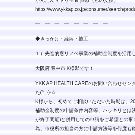
かんたんマドリモ 断熱窓（窓の交換）
https://www.ykkap.co.jp/consumer/search/prod
━ ━ ━ ━ ━ ━ ━ ━
◆きっかけ・経緯・施工
１）先進的窓リノベ事業の補助金制度を活用し
大阪府 豊中市 K様邸です！
YKK AP HEALTH CAREのお問い合
た(^_-)-☆
K様から、初めてご相談いただいた時期は、20
補助金制度の申請条件内容等、ハッキリとは決
が終了間近)と併用しての申請をご希望との事
為、市役所の担当の方に申請方法等を何度も