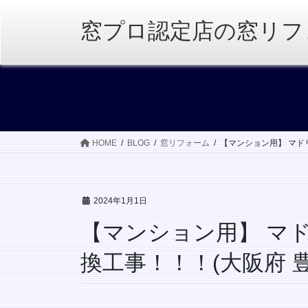
コ
ナ
ン
ビ
窓プロ認定店の窓リフ
テ
ゲ
ン
ー
ツ
シ
へ
ョ
ス
ン
キ
に
ッ
移
HOME
BLOG
窓リフォーム
【マンション用】 マドリ
プ
動
2024年1月1日
【マンション用】 マ
換工事！！！(大阪府 豊