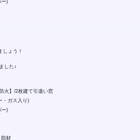
ー)
ましょう！
ました♪
防火】/2枚建て引違い窓
ー・ガス入り)
ー)
・部材