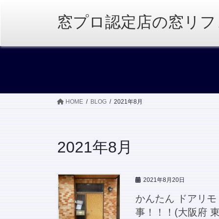
コ
ナ
ン
ビ
窓プロ認定店の窓リフ
テ
ゲ
ン
ー
ツ
シ
へ
ョ
ス
ン
キ
に
ッ
移
HOME
BLOG
2021年8月
プ
動
2021年8月
2021年8月20日
かんたん ドアリモ
事！！！(大阪府 東