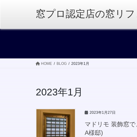
コ
ナ
ン
ビ
窓プロ認定店の窓リフ
テ
ゲ
ン
ー
ツ
シ
へ
ョ
ス
ン
キ
に
ッ
移
HOME
BLOG
2023年1月
プ
動
2023年1月
2023年1月27日
マドリモ 装飾窓で
A様邸)