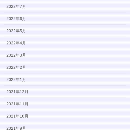
2022年7月
2022年6月
2022年5月
2022年4月
2022年3月
2022年2月
2022年1月
2021年12月
2021年11月
2021年10月
2021年9月