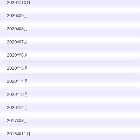
2020年10月
2020年9月
2020年8月
2020年7月
2020年6月
2020年5月
2020年4月
2020年3月
2020年2月
2017年8月
2016年11月