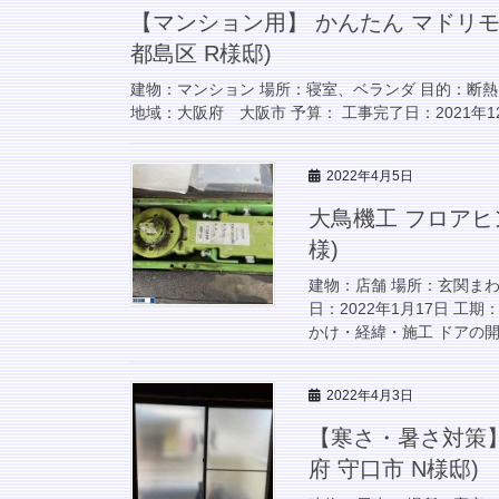
【マンション用】 かんたん マドリモ
都島区 R様邸)
建物：マンション 場所：寝室、ベランダ 目的：断
地域：大阪府 大阪市 予算： 工事完了日：2021年12
2022年4月5日
大鳥機工 フロアヒ
様)
建物：店舗 場所：玄関まわ
日：2022年1月17日 工
かけ・経緯・施工 ドアの開
2022年4月3日
【寒さ・暑さ対策】
府 守口市 N様邸)