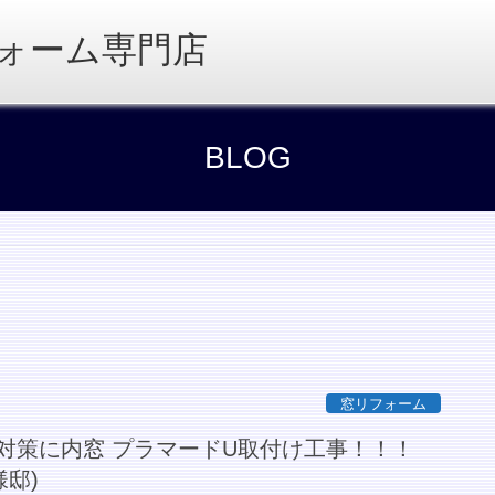
ォーム専門店
BLOG
窓リフォーム
対策に内窓 プラマードU取付け工事！！！
様邸)