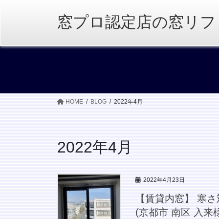
コ
ナ
ン
ビ
窓プロ認定店の窓リフ
テ
ゲ
ン
ー
ツ
シ
へ
ョ
ス
ン
キ
に
ッ
移
HOME
BLOG
2022年4月
プ
動
2022年4月
2022年4月23日
【賃貸内窓】 寒さ
(京都市 南区 入来