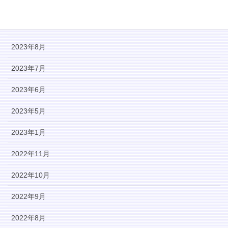
2023年10月
2023年9月
2023年8月
2023年7月
2023年6月
2023年5月
2023年1月
2022年11月
2022年10月
2022年9月
2022年8月