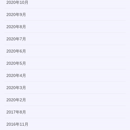
2020年10月
2020年9月
2020年8月
2020年7月
2020年6月
2020年5月
2020年4月
2020年3月
2020年2月
2017年8月
2016年11月