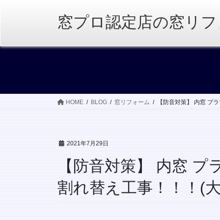
コ
ナ
ン
ビ
窓プロ認定店の窓リフ
テ
ゲ
ン
ー
ツ
シ
へ
ョ
ス
ン
キ
に
ッ
移
HOME
BLOG
窓リフォーム
【防音対策】 内窓 プラ
プ
動
2021年7月29日
【防音対策】 内窓 プ
割れ替え工事！！！(大阪