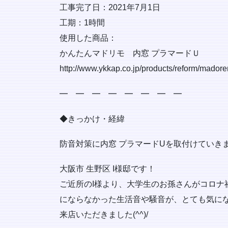
工事完了日：2021年7月1日
工期：1時間
使用した商品：
かんたんマドリモ 内窓 プラマードＵ
http://www.ykkap.co.jp/products/reform/mado
━ ━ ━ ━ ━ ━ ━ ━
◆きっかけ・経緯
防音対策に内窓 プラマードUを取付けていき
大阪市 生野区 I様邸です！
ご近所のI様より、大学生のお孫さんがコロナ
にならなかった生活音や騒音が、とても気に
来店いただきました(^^)/