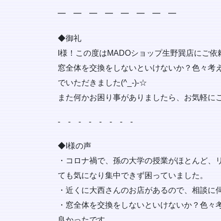
━ ━ ━ ━ ━ ━ ━ ━
◆御礼
I様！この度はMADOショップ生野巽店にご依
窓全体を交換をしないといけないか？色々考
でいただきました(^_-)-☆
また何かお困り事がありましたら、お気軽に
‐ ‐ ‐ ‐ ‐ ‐ ‐ ‐
◆I様の声
・コロナ禍で、孫の大学の授業がほとんど、
ても気になり集中できず困っていました。
・近くに大西さんのお店があるので、相談に
・窓全体を交換をしないといけないか？色々
良かったです。