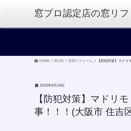
コ
ナ
ン
ビ
窓プロ認定店の窓リフ
テ
ゲ
ン
ー
ツ
シ
へ
ョ
ス
ン
キ
に
ッ
移
HOME
BLOG
玄関リフォーム
【防犯対策】マドリモ
プ
動
2023年8月19日
【防犯対策】マドリモ
事！！！(大阪市 住吉区